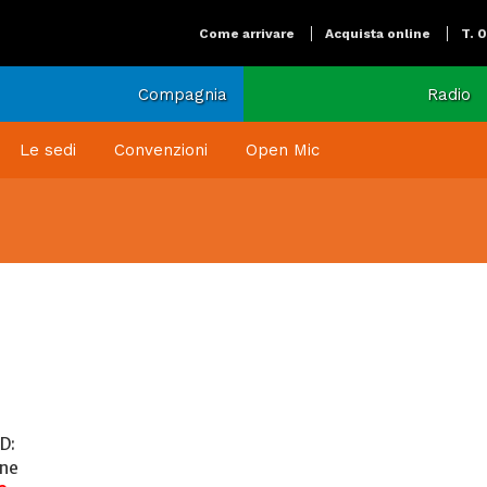
Come arrivare
Acquista online
T. 
Compagnia
Radio
Le sedi
Convenzioni
Open Mic
D:
one