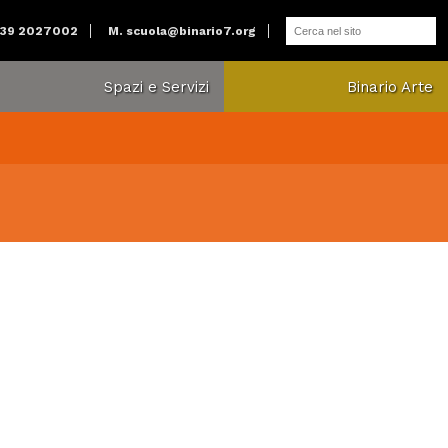
039 2027002
M.
scuola@binario7.org
Spazi e Servizi
Binario Arte