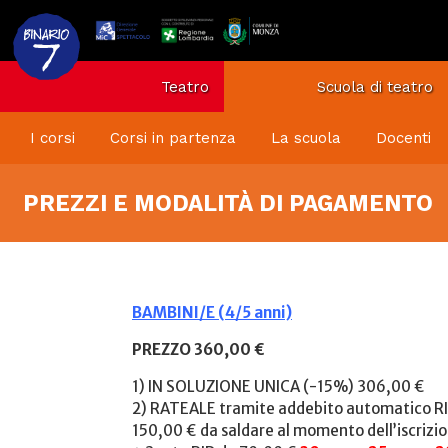
Teatro
Scuola di teatro
I corsi
Corsi in partenza
La scuola
Docenti
PREZZI E MODALITÀ DI PAGAMENTO
BAMBINI/E (4/5 anni)
PREZZO 360,00 €
1) IN SOLUZIONE UNICA (-15%) 306,00 €
2) RATEALE tramite addebito automatico RI
150,00 € da saldare al momento dell’iscrizi