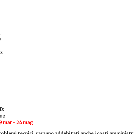
I
a
ca
D:
one
29 mar - 24 mag
roblemi tecnici, saranno addebitati anche i costi amministr