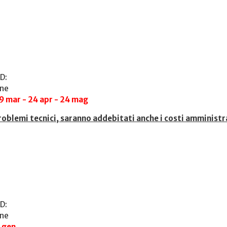
D:
one
29 mar - 24 apr - 24 mag
roblemi tecnici, saranno addebitati anche i costi amministr
D:
one
5 gen